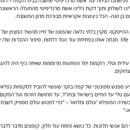
 פגישתנו הגיחה עוד אשת סרנדיפיטי שישבה בבית הקפה – רות
ו לשולחן ותוך דקות גילינו אשת סרנדיפיטי מהמעלה הראשונה
ם בן זוגה- הכל ניצוצות אקראיות מבורכת מהזן המשובח.
life You Will Remember  מנחה אותו בפתיחת עוד ועוד דלתות. סיפור ההכרות ש
י עידית וטלי, רוקמות יחד הפתעות מרוממות שאיזה כיף היה להע
חוקים. 
ציע מפגש ספונטני של קפה בוקר שעשוי להוביל למקומות נפלאי
ם טלי על החיים בישראל ובחו"ל, על תחושת הזרות ועל המקום 
ירה המופלא 'עולם ומלואו' – "כדי לפגוש עולם מספיק לשבת מ
ו."
 הם אנשי חלונות. כל נושא פותח עוד חלון, קופצים מדבר לדבר,