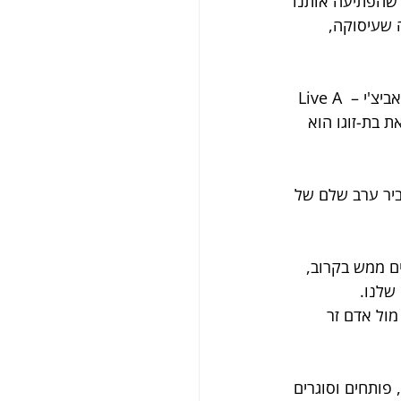
 שהפתיעה אותנו 
 שעיסוקה, 
עופר איש מיוחד מעולם ההייטקס- סקרן בלתי נלאה שהמוטו של חייו מהשיר המצוין של אביצ'י – Live A 
לו את בת-זוגו הוא 
ביר ערב שלם של 
ם ממש בקרוב, 
שלנו. 
ול אדם זר 
 פותחים וסוגרים 