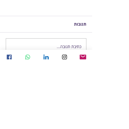
תגובות
כתיבת תגובה...
חזרה לכל הפוסטים
פוסטים | לקרוא כדי ללמוד
סדנאות לארגונים
| לקדם חדשנות
פודקאסטים | ראיונות בנושא