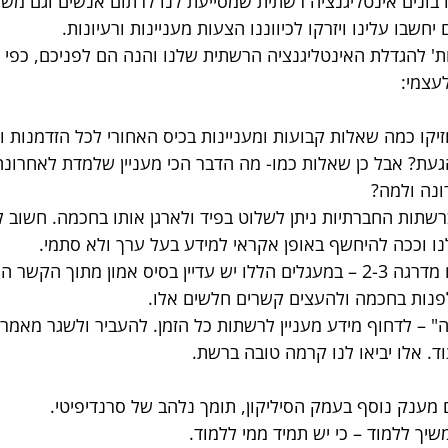
 בונים אינטליגנציה רשתית שמסייעת לנו לרתום אנשים וגם משא
בו עלינו ויזרקו לכיווננו הצעות מעניינות ורעיונות. 
ת' להגדלת האינטליגנציה הרשתית שלנו והנה הם לפניכם, כפי 
עצמי: 
יקו כמה שאלות קבועות ומעניינות בכיס האחורי לכל הזדמנות ו
עת? אבל כן שאלות כמו- מה הדבר הכי מעניין שלמדת לאחרונה?
ונה ולמה? 
רשתות החברתיות ניתן לשלוט בפיד ולארגן אותו בחכמה. חשוב ל
נו וככה להיחשף באופן אקראי למידע בעל ערך ולא סתמי.
לקרב אלינו קשרים מדרגה 2-3 – במעגלים הללו יש עדיין בסיס אמון מתוך 
נות בחכמה ולהעצים קשרים חלשים אלו.
ה" – לדחוף מידע מעניין לרשתות כל הזמן. להעביר ולשגר מאמרי
וד. אלו יביאו לנו קרמה טובה ברשת. 
ם מענק נוסף בעמק הסיליקון, תומך נלהב של סרנדיפיטי.
שיך ללמוד – כי יש תמיד ממי ללמוד.