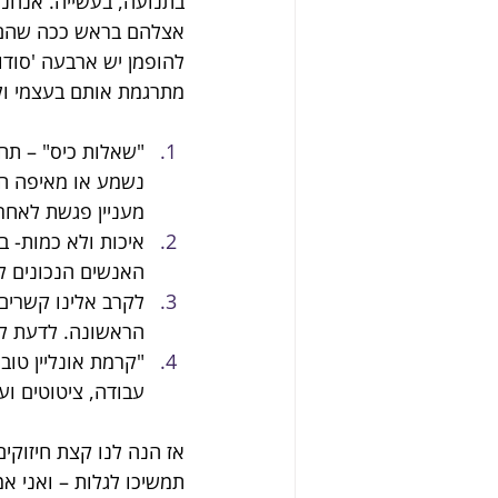
בתנועה, בעשייה. אנחנו
אצלהם בראש ככה שהם יחש
להופמן יש ארבעה 'סודו
מתרגמת אותם בעצמי ול
"שאלות כיס" – תחז
נשמע או מאיפה הג
מעניין פגשת לאחר
איכות ולא כמות- ב
האנשים הנכונים ל
הראשונה. לדעת לפ
"קרמת אונליין טוב
עבודה, ציטוטים וע
אז הנה לנו קצת חיזוקי
תמשיכו לגלות – ואני אמ