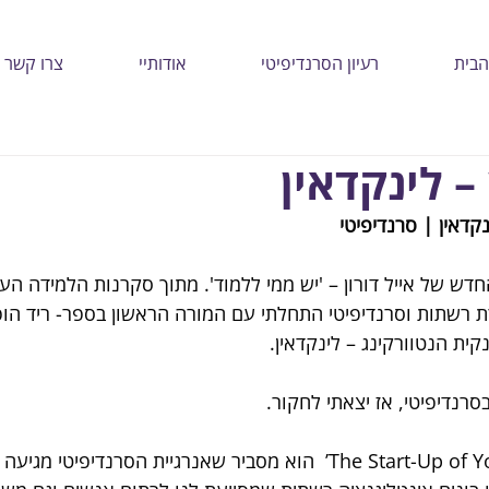
הבית
רעיון הסרנדיפיטי
אודותיי
צרו קשר
– לינקדאין
קדאין | סרנדיפיטי 
דש של אייל דורון – 'יש ממי ללמוד'. מתוך סקרנות הלמידה העצ
 רשתות וסרנדיפיטי התחלתי עם המורה הראשון בספר- ריד הופמ
ית הנטוורקינג – לינקדאין. 
סרנדיפיטי, אז יצאתי לחקור. 
בספר של ריד הופמן ‘The Start-Up of You’  הוא מסביר שאנרגיית הסרנדיפיט