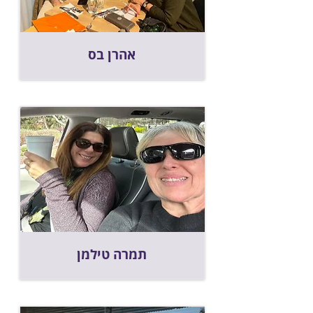
אהרן בס
תמרה טילמן